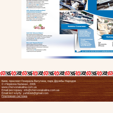
Киев, проспект Генерала Ватутина, парк Дружбы Народов
© «Червона Калина», 2006
www.chervonakalina.com.ua
Email ресторану: info@chervonakalina.com.ua
Email яхт-клубу: yahtklub@gmail.com
Платежная система