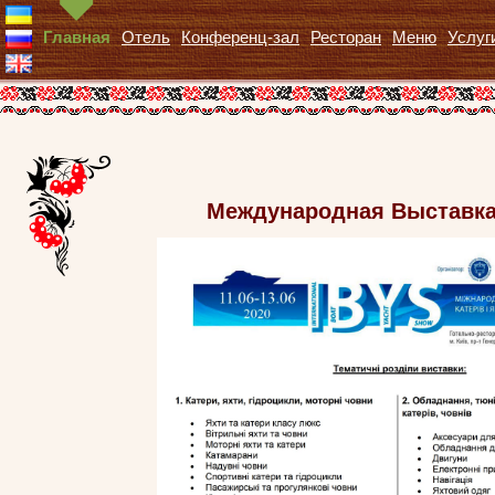
Главная
Отель
Конференц-зал
Ресторан
Меню
Услуг
Международная Выставка