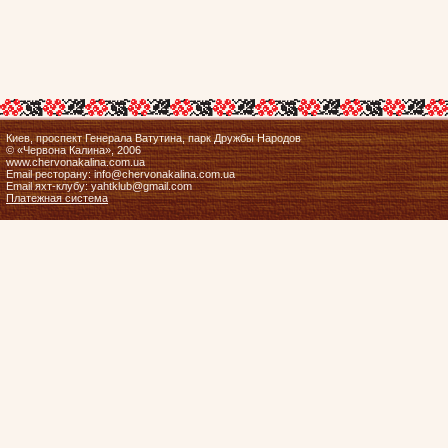
Киев, проспект Генерала Ватутина, парк Дружбы Народов
© «Червона Калина», 2006
www.chervonakalina.com.ua
Email ресторану: info@chervonakalina.com.ua
Email яхт-клубу: yahtklub@gmail.com
Платежная система