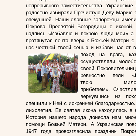
непрерывного заместительства. Украинские к
радостно избирали Пречистую Деву Марию с
опекуншей. Наши славные запорожцы имели 
Покрова Пресвятой Богородицы с иконой,
надпись «Избавлю и покрою люди мои» а 
протянутая лента вверх к Божьей Матери с
нас честной твоей сенью и избави нас от в
поход на врага, каз
осуществляли молебе
своей Покровительниц
ревностно пели «
твою милос
прибегаем». Счастлив
вернувшись из похо
спешили к Ней с искренней благодарностью.
лихолетия. Ее святая икона находилась в 
История нашего народа донесла нам множ
помощи Божьей Матери. А Украинская пов
1947 года провозгласила праздник Пок