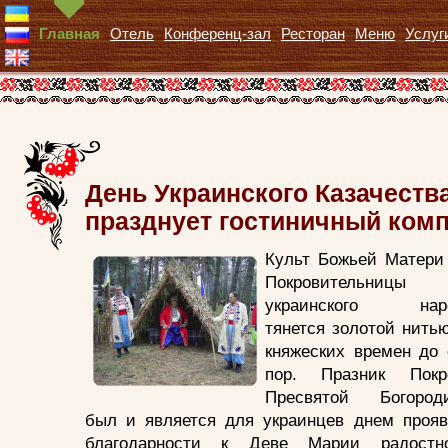
Главная
Отель
Конференц-зал
Ресторан
Меню
Услуг
День Украинского Казачества
празднует гостиничный ком
Культ Божьей Матери 
Покровительницы
украинского нар
тянется золотой нить
княжеских времен до 
пор. Празник Покр
Пресвятой Богород
был и является для украинцев днем проя
благодарности к Деве Марии радостно